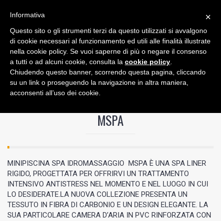
Informativa
×
Questo sito o gli strumenti terzi da questo utilizzati si avvalgono
0
di cookie necessari al funzionamento ed utili alle finalità illustrate
nella cookie policy. Se vuoi saperne di più o negare il consenso
a tutti o ad alcuni cookie, consulta la
cookie policy
.
Chiudendo questo banner, scorrendo questa pagina, cliccando
su un link o proseguendo la navigazione in altra maniera,
acconsenti all’uso dei cookie.
/
MSPA
MSPA
MINIPISCINA SPA IDROMASSAGGIO MSPA È UNA SPA LINER
RIGIDO, PROGETTATA PER OFFRIRVI UN TRATTAMENTO
INTENSIVO ANTISTRESS NEL MOMENTO E NEL LUOGO IN CUI
LO DESIDERATE.LA NUOVA COLLEZIONE PRESENTA UN
TESSUTO IN FIBRA DI CARBONIO E UN DESIGN ELEGANTE. LA
SUA PARTICOLARE CAMERA D’ARIA IN PVC RINFORZATA CON