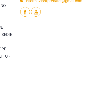
informazioni.predator@gmail.com
RNO
SE
O SEDIE
ORE
TTO -