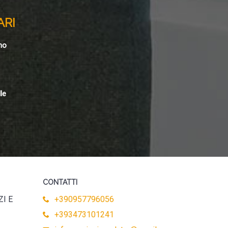
ARI
no
le
CONTATTI
ZI E
+390957796056
+393473101241