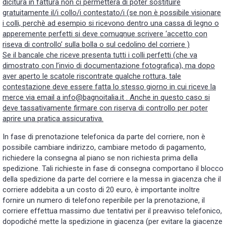
dicitura in fattura non ci permetterà di poter sostituire
gratuitamente il/i collo/i contestato/i
(se non è possibile visionare
i colli, perchè ad esempio si ricevono dentro una cassa di legno o
apperemente perfetti si deve comuqnue scrivere ‘accetto con
riseva di controllo’ sulla bolla o sul cedolino del corriere )
Se il bancale che riceve presenta tutti i colli perfetti (che va
dimostrato con l’invio di documentazione fotografica), ma dopo
aver aperto le scatole riscontrate qualche rottura, tale
contestazione deve essere fatta lo stesso giorno in cui riceve la
merce via email
a info@bagnoitalia.it
. Anche in questo caso si
deve tassativamente firmare con riserva di controllo per poter
aprire una pratica assicurativa.
In fase di prenotazione telefonica da parte del corriere, non è
possibile cambiare indirizzo, cambiare metodo di pagamento,
richiedere la consegna al piano se non richiesta prima della
spedizione. Tali richieste in fase di consegna comportano il blocco
della spedizione da parte del corriere e la messa in giacenza che il
corriere addebita a un costo di 20 euro, è importante inoltre
fornire un numero di telefono reperibile per la prenotazione, il
corriere effettua massimo due tentativi per il preavviso telefonico,
dopodiché mette la spedizione in giacenza (per evitare la giacenze