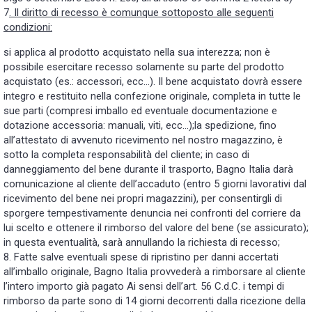
7
. Il diritto di recesso è comunque sottoposto alle seguenti
condizioni:
si applica al prodotto acquistato nella sua interezza; non è
possibile esercitare recesso solamente su parte del prodotto
acquistato (es.: accessori, ecc…). Il bene acquistato dovrà essere
integro e restituito nella confezione originale, completa in tutte le
sue parti (compresi imballo ed eventuale documentazione e
dotazione accessoria: manuali, viti, ecc…);la spedizione, fino
all’attestato di avvenuto ricevimento nel nostro magazzino, è
sotto la completa responsabilità del cliente; in caso di
danneggiamento del bene durante il trasporto, Bagno Italia darà
comunicazione al cliente dell’accaduto (entro 5 giorni lavorativi dal
ricevimento del bene nei propri magazzini), per consentirgli di
sporgere tempestivamente denuncia nei confronti del corriere da
lui scelto e ottenere il rimborso del valore del bene (se assicurato);
in questa eventualità, sarà annullando la richiesta di recesso;
8. Fatte salve eventuali spese di ripristino per danni accertati
all’imballo originale, Bagno Italia provvederà a rimborsare al cliente
l’intero importo già pagato Ai sensi dell’art. 56 C.d.C. i tempi di
rimborso da parte sono di 14 giorni decorrenti dalla ricezione della