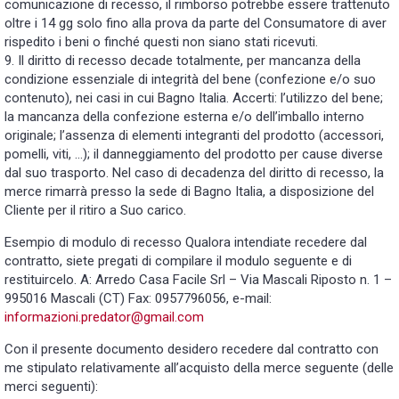
comunicazione di recesso, il rimborso potrebbe essere trattenuto
oltre i 14 gg solo fino alla prova da parte del Consumatore di aver
rispedito i beni o finché questi non siano stati ricevuti.
9. Il diritto di recesso decade totalmente, per mancanza della
condizione essenziale di integrità del bene (confezione e/o suo
contenuto), nei casi in cui Bagno Italia. Accerti: l’utilizzo del bene;
la mancanza della confezione esterna e/o dell’imballo interno
originale; l’assenza di elementi integranti del prodotto (accessori,
pomelli, viti, …); il danneggiamento del prodotto per cause diverse
dal suo trasporto. Nel caso di decadenza del diritto di recesso, la
merce rimarrà presso la sede di Bagno Italia, a disposizione del
Cliente per il ritiro a Suo carico.
Esempio di modulo di recesso Qualora intendiate recedere dal
contratto, siete pregati di compilare il modulo seguente e di
restituircelo. A: Arredo Casa Facile Srl – Via Mascali Riposto n. 1 –
995016 Mascali (CT) Fax: 0957796056, e-mail:
informazioni.predator@gmail.com
Con il presente documento desidero recedere dal contratto con
me stipulato relativamente all’acquisto della merce seguente (delle
merci seguenti):