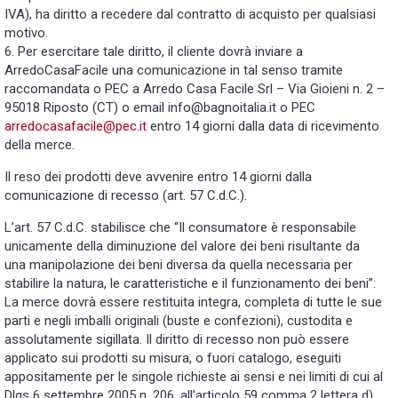
IVA), ha diritto a recedere dal contratto di acquisto per qualsiasi
motivo.
6. Per esercitare tale diritto, il cliente dovrà inviare a
ArredoCasaFacile una comunicazione in tal senso tramite
raccomandata o PEC a Arredo Casa Facile Srl – Via Gioieni n. 2 –
95018 Riposto (CT) o email info@bagnoitalia.it o PEC
arredocasafacile@pec.it
entro 14 giorni dalla data di ricevimento
della merce.
Il reso dei prodotti deve avvenire entro 14 giorni dalla
comunicazione di recesso (art. 57 C.d.C.).
L’art. 57 C.d.C. stabilisce che “Il consumatore è responsabile
unicamente della diminuzione del valore dei beni risultante da
una manipolazione dei beni diversa da quella necessaria per
stabilire la natura, le caratteristiche e il funzionamento dei beni”:
La merce dovrà essere restituita integra, completa di tutte le sue
parti e negli imballi originali (buste e confezioni), custodita e
assolutamente sigillata. Il diritto di recesso non può essere
applicato sui prodotti su misura, o fuori catalogo, eseguiti
appositamente per le singole richieste ai sensi e nei limiti di cui al
Dlgs 6 settembre 2005 n. 206, all’articolo 59 comma 2 lettera d)