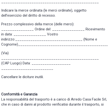
_____________________________________________
Indicare la merce ordinata (le merci ordinate), oggetto
dell’esercizio del diritto di recesso.
Prezzo complessivo della merce (delle merci):
_______________ Ordine del: _______________ Ricevimento
in data: _______________ Vostro
indirizzo:_______________________________ (Nome e
Cognome)_________________________________________
(Via)
_____________________________________________
(CAP Luogo) Data: __________________
________________________
Cancellare le diciture inutili.
Conformità e Garanzia
La responsabilità del trasporto è a carico di Arredo Casa Facile Srl,
che in caso di danni al prodotto verificatisi durante il trasporto, si