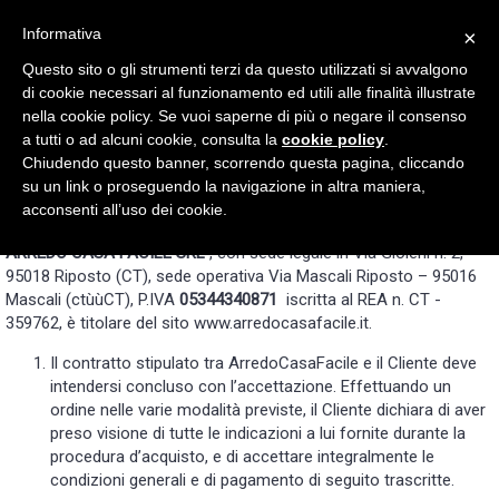
Informativa
×
Questo sito o gli strumenti terzi da questo utilizzati si avvalgono
0
di cookie necessari al funzionamento ed utili alle finalità illustrate
nella cookie policy. Se vuoi saperne di più o negare il consenso
a tutti o ad alcuni cookie, consulta la
cookie policy
.
Chiudendo questo banner, scorrendo questa pagina, cliccando
su un link o proseguendo la navigazione in altra maniera,
acconsenti all’uso dei cookie.
Termini e condizioni
ARREDO CASA FACILE SRL
, con sede legale in Via Gioieni n. 2,
95018 Riposto (CT), sede operativa Via Mascali Riposto – 95016
Mascali (ctùùCT), P.IVA
05344340871
iscritta al REA n. CT -
359762, è titolare del sito www.arredocasafacile.it.
Il contratto stipulato tra ArredoCasaFacile e il Cliente deve
intendersi concluso con l’accettazione. Effettuando un
ordine nelle varie modalità previste, il Cliente dichiara di aver
preso visione di tutte le indicazioni a lui fornite durante la
procedura d’acquisto, e di accettare integralmente le
condizioni generali e di pagamento di seguito trascritte.