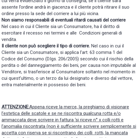
cui verrà evidenziato il giorno di consegna, se il cliente sarà
assente l’ordine andrà in giacenza e il cliente potrà ritirare il suo
ordine presso la sede del corriere a lui più vicina.
Non siamo responsabili di eventuali ritardi causati del corriere
Nel caso in cui il Cliente sia un Consumatore, ha il diritto di
esercitare il recesso nei termini e alle Condizioni generali di
vendita.
Il cliente non può scegliere il tipo di corriere.
Nel caso in cui il
Cliente sia un Consumatore, si applica l’art. 63 comma 1 del
Codice del Consumo (D.lgs. 206/2005) secondo cui il rischio della
perdita o del danneggiamento dei beni, per causa non imputabile al
Venditore, si trasferisce al Consumatore soltanto nel momento in
cui quest’ultimo, o un terzo da lui designato e diverso dal vettore,
entra materialmente in possesso dei beni.
ATTENZIONE:
Appena riceve la merce, la preghiamo di visionare
l’estetica delle scatole e se ne riscontra qualcuna rotta e/o
ammaccata deve scrivere in fattura ‘si riceve n° x colli rotti e
l’anomalia riscontrata (non è sufficiente scrivere semplicemente si
accetta con riserva se si riscontrano dei colli rotti,
la mancata