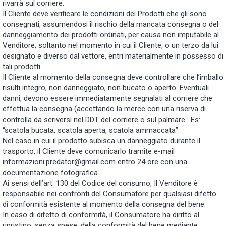
rivarrà sul corriere.
Il Cliente deve verificare le condizioni dei Prodotti che gli sono
consegnati, assumendosi il rischio della mancata consegna o del
danneggiamento dei prodotti ordinati, per causa non imputabile al
Venditore, soltanto nel momento in cui il Cliente, o un terzo da lui
designato e diverso dal vettore, entri materialmente in possesso di
tali prodotti.
Il Cliente al momento della consegna deve controllare che l’imballo
risulti integro, non danneggiato, non bucato o aperto. Eventuali
danni, devono essere immediatamente segnalati al corriere che
effettua la consegna (accettando la merce con una riserva di
controlla da scriversi nel DDT del corriere o sul palmare : Es:
“scatola bucata, scatola aperta, scatola ammaccata”
Nel caso in cui il prodotto subisca un danneggiato durante il
trasporto, il Cliente deve comunicarlo tramite e-mail
informazioni.predator@gmail.com entro 24 ore con una
documentazione fotografica.
Ai sensi dell’art. 130 del Codice del consumo, Il Venditore è
responsabile nei confronti del Consumatore per qualsiasi difetto
di conformità esistente al momento della consegna del bene.
In caso di difetto di conformità, il Consumatore ha diritto al
ripristino, senza spese, della conformità del bene mediante