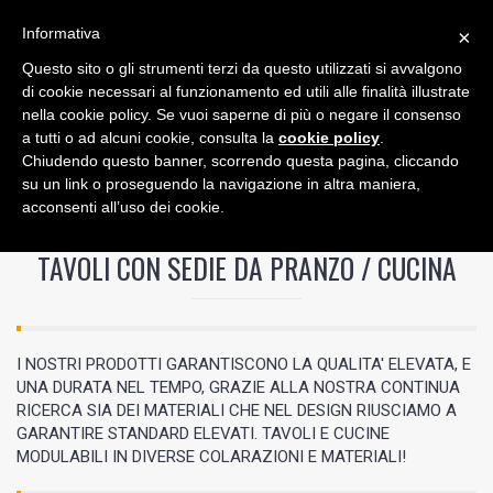
Informativa
×
Questo sito o gli strumenti terzi da questo utilizzati si avvalgono
0
di cookie necessari al funzionamento ed utili alle finalità illustrate
nella cookie policy. Se vuoi saperne di più o negare il consenso
a tutti o ad alcuni cookie, consulta la
cookie policy
.
Chiudendo questo banner, scorrendo questa pagina, cliccando
su un link o proseguendo la navigazione in altra maniera,
acconsenti all’uso dei cookie.
/
TAVOLI CON SEDIE DA PRANZO / CUCINA
TAVOLI CON SEDIE DA PRANZO / CUCINA
I NOSTRI PRODOTTI GARANTISCONO LA QUALITA' ELEVATA, E
UNA DURATA NEL TEMPO, GRAZIE ALLA NOSTRA CONTINUA
RICERCA SIA DEI MATERIALI CHE NEL DESIGN RIUSCIAMO A
GARANTIRE STANDARD ELEVATI. TAVOLI E CUCINE
MODULABILI IN DIVERSE COLARAZIONI E MATERIALI!