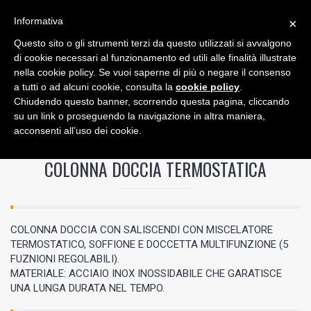
Informativa
×
Questo sito o gli strumenti terzi da questo utilizzati si avvalgono
0
di cookie necessari al funzionamento ed utili alle finalità illustrate
nella cookie policy. Se vuoi saperne di più o negare il consenso
a tutti o ad alcuni cookie, consulta la
cookie policy
.
Chiudendo questo banner, scorrendo questa pagina, cliccando
su un link o proseguendo la navigazione in altra maniera,
acconsenti all’uso dei cookie.
/
COLONNA DOCCIA TERMOSTATICA
COLONNA DOCCIA TERMOSTATICA
COLONNA DOCCIA CON SALISCENDI CON MISCELATORE
TERMOSTATICO, SOFFIONE E DOCCETTA MULTIFUNZIONE (5
FUZNIONI REGOLABILI).
MATERIALE: ACCIAIO INOX INOSSIDABILE CHE GARATISCE
UNA LUNGA DURATA NEL TEMPO.