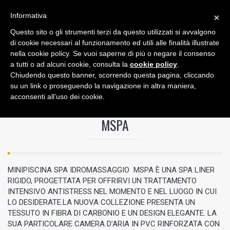
Informativa
×
Questo sito o gli strumenti terzi da questo utilizzati si avvalgono
0
di cookie necessari al funzionamento ed utili alle finalità illustrate
nella cookie policy. Se vuoi saperne di più o negare il consenso
a tutti o ad alcuni cookie, consulta la
cookie policy
.
Chiudendo questo banner, scorrendo questa pagina, cliccando
su un link o proseguendo la navigazione in altra maniera,
acconsenti all’uso dei cookie.
/
MSPA
MSPA
MINIPISCINA SPA IDROMASSAGGIO MSPA È UNA SPA LINER
RIGIDO, PROGETTATA PER OFFRIRVI UN TRATTAMENTO
INTENSIVO ANTISTRESS NEL MOMENTO E NEL LUOGO IN CUI
LO DESIDERATE.LA NUOVA COLLEZIONE PRESENTA UN
TESSUTO IN FIBRA DI CARBONIO E UN DESIGN ELEGANTE. LA
SUA PARTICOLARE CAMERA D’ARIA IN PVC RINFORZATA CON