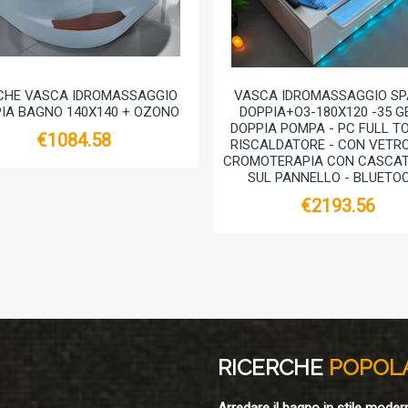
CHE VASCA IDROMASSAGGIO
VASCA IDROMASSAGGIO SP
IA BAGNO 140X140 + OZONO
DOPPIA+O3-180X120 -35 G
DOPPIA POMPA - PC FULL T
€1084.58
RISCALDATORE - CON VETRO
CROMOTERAPIA CON CASCATA
SUL PANNELLO - BLUETO
€2193.56
RICERCHE
POPOL
Arredare il bagno in stile moder