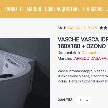
E
PRODOTTI
MARCHI
COME ACQUISTARE
CHI SIAMO
SKU:
VASCA-JS-8225
VASCHE VASCA ID
180X180 + OZONO
Disponibilità:
Disponibile
Marchio:
ARREDO CASA FAC
Vasca Idromassaggio, Vasca Dop
illuminazione Vasca, Ozonoterap
inclusi. Dettagli Optional riportat
QUANTITÀ: