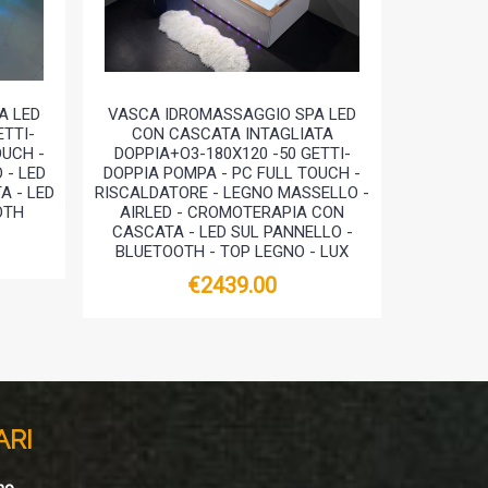
A LED
VASCA IDROMASSAGGIO SPA LED
VASCHE
ETTI-
CON CASCATA INTAGLIATA
DOPPIA 
OUCH -
DOPPIA+O3-180X120 -50 GETTI-
 - LED
DOPPIA POMPA - PC FULL TOUCH -
 - LED
RISCALDATORE - LEGNO MASSELLO -
OTH
AIRLED - CROMOTERAPIA CON
CASCATA - LED SUL PANNELLO -
BLUETOOTH - TOP LEGNO - LUX
€2439.00
ARI
no