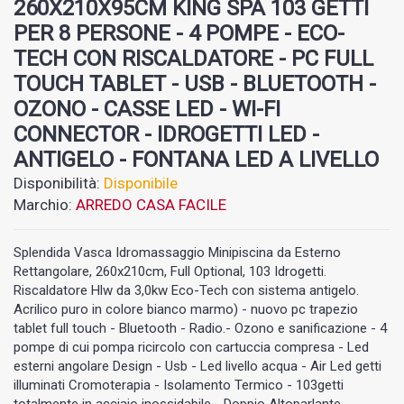
260X210X95CM KING SPA 103 GETTI
PER 8 PERSONE - 4 POMPE - ECO-
TECH CON RISCALDATORE - PC FULL
TOUCH TABLET - USB - BLUETOOTH -
OZONO - CASSE LED - WI-FI
CONNECTOR - IDROGETTI LED -
ANTIGELO - FONTANA LED A LIVELLO
Disponibilità:
Disponibile
Marchio:
ARREDO CASA FACILE
Splendida Vasca Idromassaggio Minipiscina da Esterno
Rettangolare, 260x210cm, Full Optional, 103 Idrogetti.
Riscaldatore Hlw da 3,0kw Eco-Tech con sistema antigelo.
Acrilico puro in colore bianco marmo) - nuovo pc trapezio
tablet full touch - Bluetooth - Radio.- Ozono e sanificazione - 4
pompe di cui pompa ricircolo con cartuccia compresa - Led
esterni angolare Design - Usb - Led livello acqua - Air Led getti
illuminati Cromoterapia - Isolamento Termico - 103getti