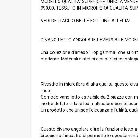
MODELLO QUALITA' SUPERIORE. UNICI A VEND
990,00. TESSUTO IN MICROFIBRA QUALITA' SU
VEDI DETTAGLIO NELLE FOTO IN GALLERIA!
DIVANO LETTO ANGOLARE REVERSIBILE MODERN
Una collezione d'arredo "Top gamma" che si differe
moderne. Materiali sintetici e superfici tecnolog
Rivestito in microfibra di alta qualità, questo di
linee.
Comodo vano letto estraibile da 2 piazze con m
inoltre dotato di luce led multicolore con telecom
Un prodotto che unisce l'eleganza e l'utilità, qu
Questo divano angolare oltre la funzione letto 
braccioli ad incastro si permette lo spostamento