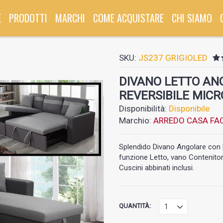
E
PRODOTTI
MARCHI
COME ACQUISTARE
CHI SIAMO
SKU:
JS237 GRIGIOLED
DIVANO LETTO AN
REVERSIBILE MICR
Disponibilità:
Disponibile
Marchio:
ARREDO CASA FAC
Splendido Divano Angolare con la
funzione Letto, vano Contenitore,
Cuscini abbinati inclusi.
QUANTITÀ: