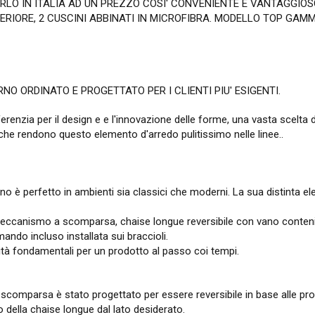
ERLO IN ITALIA AD UN PREZZO COSI' CONVENIENTE E VANTAGGIOS
PERIORE, 2 CUSCINI ABBINATI IN MICROFIBRA. MODELLO TOP GAM
O ORDINATO E PROGETTATO PER I CLIENTI PIU' ESIGENTI.
nzia per il design e e l'innovazione delle forme, una vasta scelta di 
iche rendono questo elemento d'arredo pulitissimo nelle linee..
vano è perfetto in ambienti sia classici che moderni. La sua distinta el
eccanismo a scomparsa, chaise longue reversibile con vano contenito
ando incluso installata sui braccioli.
alità fondamentali per un prodotto al passo coi tempi.
a scomparsa è stato progettato per essere reversibile in base alle p
 della chaise longue dal lato desiderato.