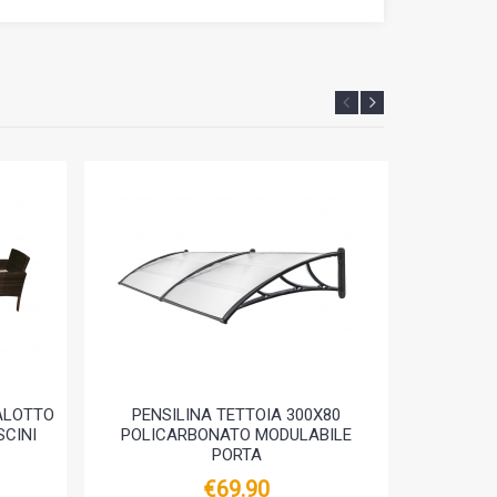
ALOTTO
PENSILINA TETTOIA 300X80
DIVANO R
SCINI
POLICARBONATO MODULABILE
PORTA
€69.90