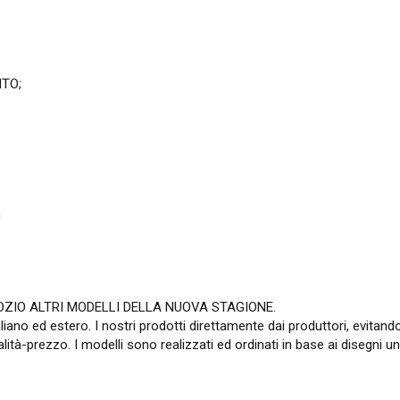
NTO;
m
ZIO ALTRI MODELLI DELLA NUOVA STAGIONE.
taliano ed estero. I nostri prodotti direttamente dai produttori, evita
ità-prezzo. I modelli sono realizzati ed ordinati in base ai disegni uni