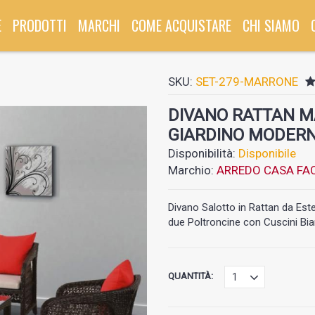
E
PRODOTTI
MARCHI
COME ACQUISTARE
CHI SIAMO
SKU:
SET-279-MARRONE
DIVANO RATTAN 
GIARDINO MODERN
Disponibilità:
Disponibile
Marchio:
ARREDO CASA FAC
Divano Salotto in Rattan da Es
due Poltroncine con Cuscini Bian
QUANTITÀ: