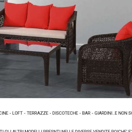
E - LOFT - TERRAZZE - DISCOTECHE - BAR - GIARDINI...E NON SOL
TI GLI ALTRI MODELLI PRESNTI NELLE DIVERSE VENDITE POICHE'