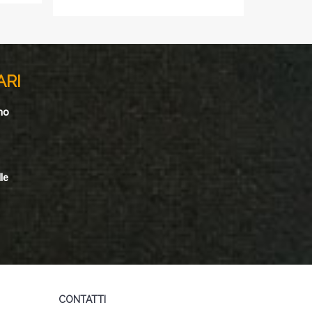
ARI
no
le
CONTATTI