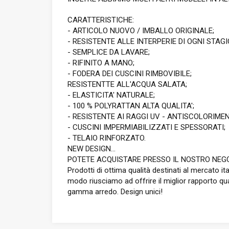
CARATTERISTICHE:
- ARTICOLO NUOVO / IMBALLO ORIGINALE;
- RESISTENTE ALLE INTERPERIE DI OGNI STAG
- SEMPLICE DA LAVARE;
- RIFINITO A MANO;
- FODERA DEI CUSCINI RIMBOVIBILE;
RESISTENTTE ALL'ACQUA SALATA;
- ELASTICITA' NATURALE;
- 100 % POLYRATTAN ALTA QUALITA';
- RESISTENTE AI RAGGI UV - ANTISCOLORIME
- CUSCINI IMPERMIABILIZZATI E SPESSORATI;
- TELAIO RINFORZATO.
NEW DESIGN...
POTETE ACQUISTARE PRESSO IL NOSTRO NEGO
Prodotti di ottima qualità destinati al mercato i
modo riusciamo ad offrire il miglior rapporto qual
gamma arredo. Design unici!