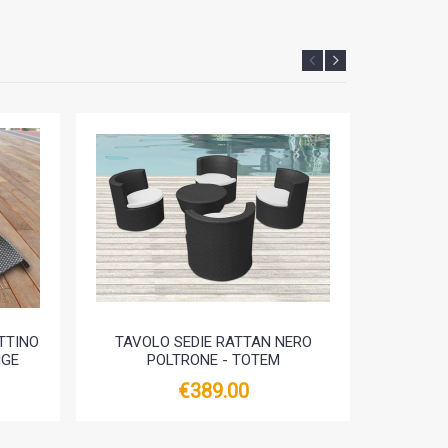
TTINO
TAVOLO SEDIE RATTAN NERO
DIVANO 
NGE
POLTRONE - TOTEM
ARREDO
€389.00