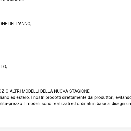
IONE DELL'ANNO;
NTO;
ZIO ALTRI MODELLI DELLA NUOVA STAGIONE.
taliano ed estero. I nostri prodotti direttamente dai produttori, evita
ità-prezzo. I modelli sono realizzati ed ordinati in base ai disegni uni