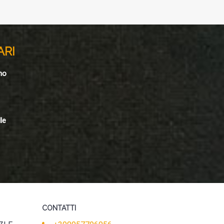
ARI
no
le
CONTATTI