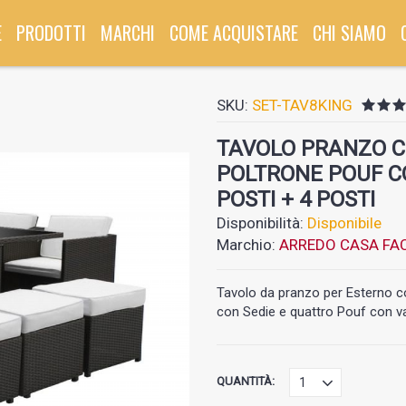
E
PRODOTTI
MARCHI
COME ACQUISTARE
CHI SIAMO
SKU:
SET-TAV8KING
TAVOLO PRANZO C
POLTRONE POUF CO
POSTI + 4 POSTI
Disponibilità:
Disponibile
Marchio:
ARREDO CASA FAC
Tavolo da pranzo per Esterno co
con Sedie e quattro Pouf con v
QUANTITÀ: