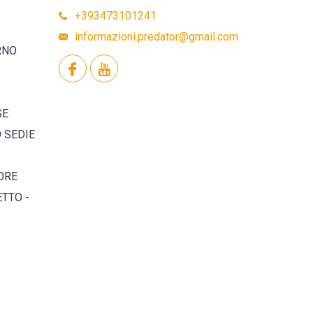
+393473101241
informazioni.predator@gmail.com
RNO
SE
O SEDIE
ORE
TTO -