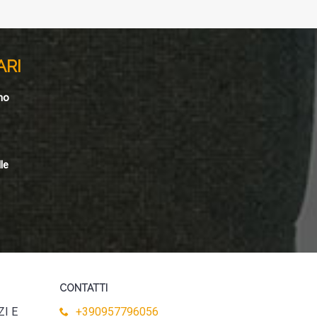
ARI
no
le
CONTATTI
ZI E
+390957796056